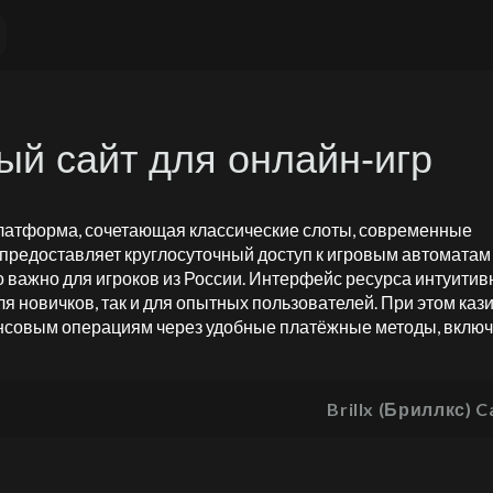
ный сайт для онлайн-игр
 платформа, сочетающая классические слоты, современные
no предоставляет круглосуточный доступ к игровым автоматам
о важно для игроков из России. Интерфейс ресурса интуитив
ля новичков, так и для опытных пользователей. При этом каз
нансовым операциям через удобные платёжные методы, вклю
Brillx (Бриллкс) C