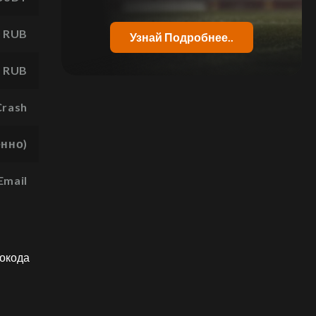
0 RUB
Узнай Подробнее..
0 RUB
Crash
енно)
Email
мокода