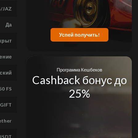
5/JAZ
Да
Успей получить!
ткрыт
жение
Программа Кешбеков
йский
Cashback бонус до
50 FS
25%
GIFT
ether
 USDT