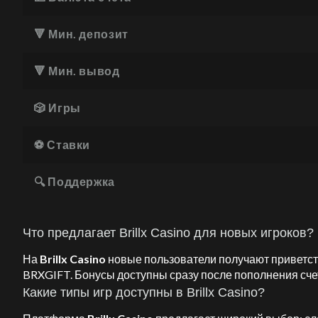
🔻 Мин. депозит
🔻 Мин. вывод
🎲 Игры
⚽ Ставки
🔍 Поддержка
Что предлагает Brillx Casino для новых игроков?
На
Brillx Casino
новые пользователи получают приветст
BRXGIFT. Бонусы доступны сразу после пополнения сче
Какие типы игр доступны в Brillx Casino?