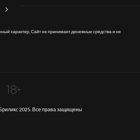
ный характер. Сайт не принимает денежные средства и не
но Бриликс 2025. Все права защищены